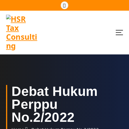
S
k
i
p
t
o
c
o
n
t
e
n
t
Debat Hukum
Perppu
No.2/2022