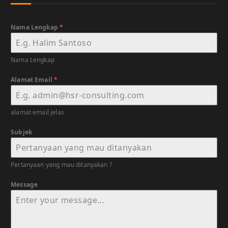
Nama Lengkap
*
Nama Lengkap
Alamat Email
*
alamat email jelas
Subjek
Pertanyaan yang mau ditanyakan ?
Message