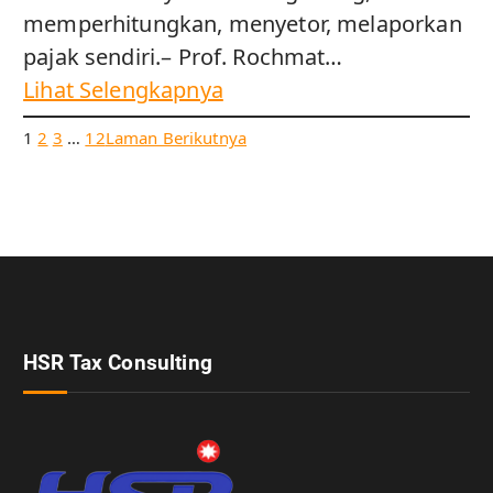
memperhitungkan, menyetor, melaporkan
pajak sendiri.– Prof. Rochmat…
Lihat Selengkapnya
1
2
3
…
12
Laman Berikutnya
HSR Tax Consulting