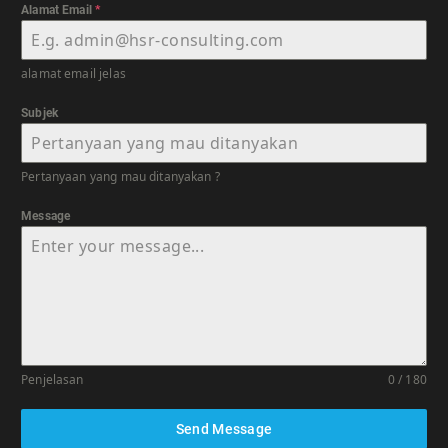
Alamat Email
*
alamat email jelas
Subjek
Pertanyaan yang mau ditanyakan ?
Message
Penjelasan
0 / 180
Send Message