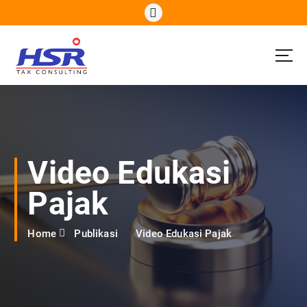
S
k
i
p
t
o
c
o
n
t
e
Video Edukasi
n
t
Pajak
Home
Publikasi
Video Edukasi Pajak