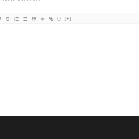
{}
[+]