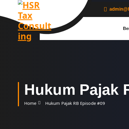
S
k
admin@h
i
p
t
Be
o
c
o
n
t
e
n
t
Hukum Pajak 
Home
Hukum Pajak RB Episode #09