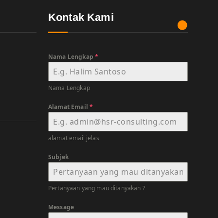
Kontak Kami
Nama Lengkap
*
Nama Lengkap
Alamat Email
*
alamat email jelas
Subjek
Pertanyaan yang mau ditanyakan ?
Message