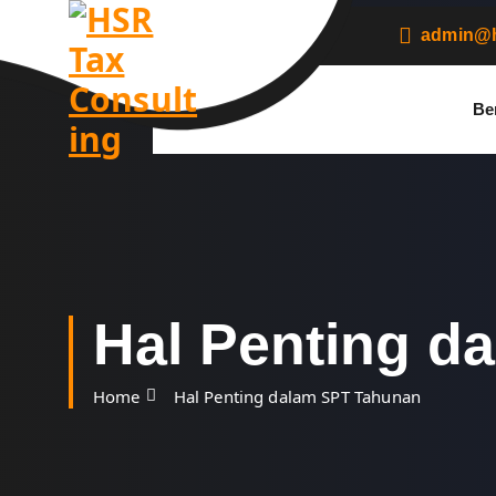
S
k
admin@h
i
p
t
Be
o
c
o
n
t
e
n
t
Hal Penting d
Home
Hal Penting dalam SPT Tahunan