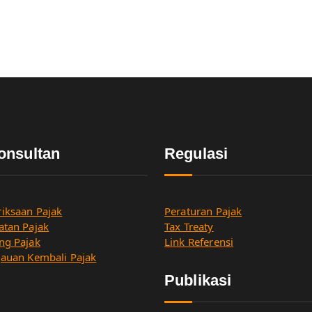
onsultan
Regulasi
iksaan Pajak
Peraturan Pajak
atan Pajak
Tax Treaty
ng Pajak
Link Referensi
jauan Kembali Pajak
Publikasi