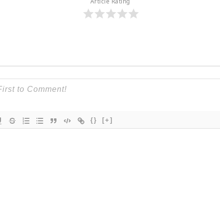
Article Rating
{}
[+]