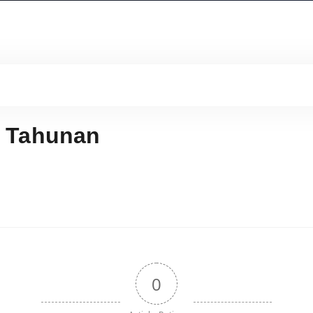
T Tahunan
0