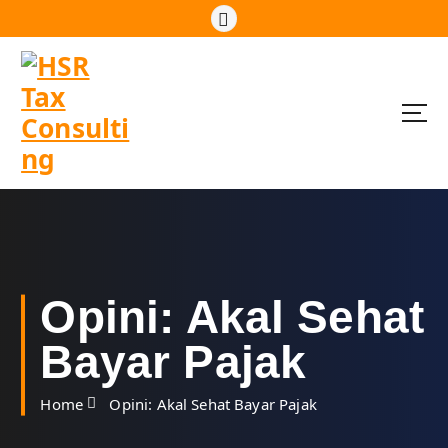
S
k
i
p
t
o
c
o
n
t
e
n
t
Opini: Akal Sehat
Bayar Pajak
Home
Opini: Akal Sehat Bayar Pajak