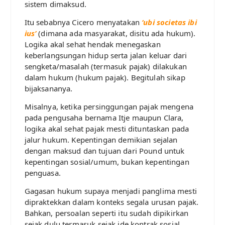
sistem dimaksud.
Itu sebabnya Cicero menyatakan
‘ubi societas ibi
ius’
(dimana ada masyarakat, disitu ada hukum).
Logika akal sehat hendak menegaskan
keberlangsungan hidup serta jalan keluar dari
sengketa/masalah (termasuk pajak) dilakukan
dalam hukum (hukum pajak). Begitulah sikap
bijaksananya.
Misalnya, ketika persinggungan pajak mengena
pada pengusaha bernama Itje maupun Clara,
logika akal sehat pajak mesti dituntaskan pada
jalur hukum. Kepentingan demikian sejalan
dengan maksud dan tujuan dari Pound untuk
kepentingan sosial/umum, bukan kepentingan
penguasa.
Gagasan hukum supaya menjadi panglima mesti
dipraktekkan dalam konteks segala urusan pajak.
Bahkan, persoalan seperti itu sudah dipikirkan
sejak dulu termasuk sejak ide kontrak sosial