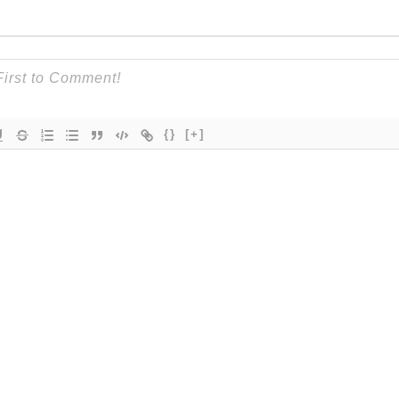
{}
[+]