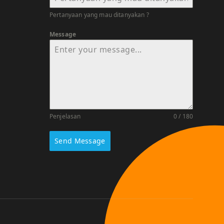
Pertanyaan yang mau ditanyakan ?
Message
Penjelasan
0 / 180
Send Message