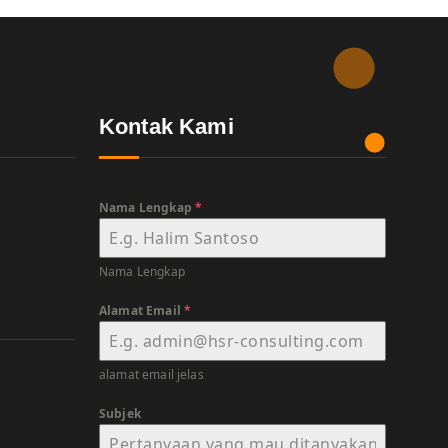
Kontak Kami
Nama Lengkap
*
Nama Lengkap
Alamat Email
*
alamat email jelas
Subjek