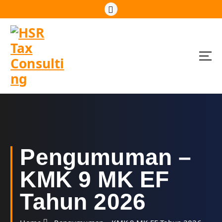
S
k
i
p
t
o
c
o
n
t
e
n
t
Pengumuman –
KMK 9 MK EF
Tahun 2026