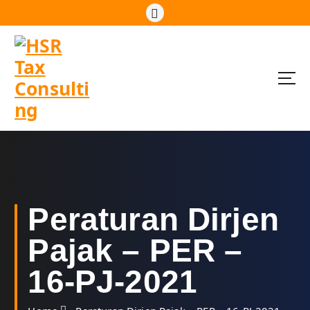
S
k
i
p
t
o
c
o
n
t
e
n
t
Peraturan Dirjen
Pajak – PER –
16-PJ-2021