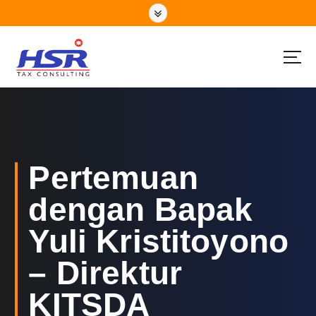
S
k
i
p
t
o
c
o
n
t
e
Pertemuan
n
t
dengan Bapak
Yuli Kristitoyono
– Direktur
KITSDA