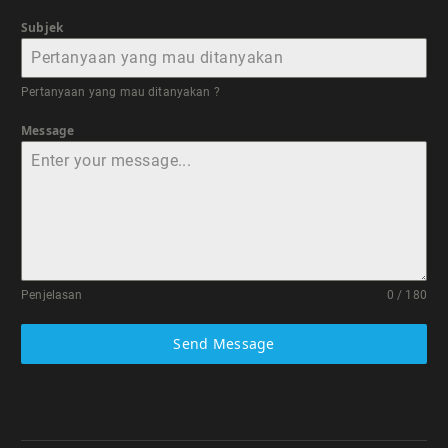
Subjek
Pertanyaan yang mau ditanyakan ?
Message
Penjelasan
0 / 180
Send Message