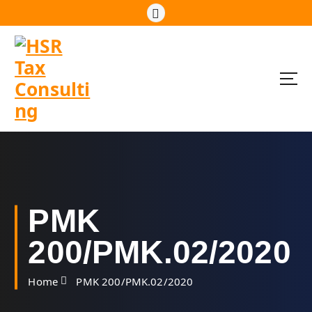
S
k
i
p
t
o
c
o
n
t
e
n
t
PMK
200/PMK.02/2020
Home
PMK 200/PMK.02/2020