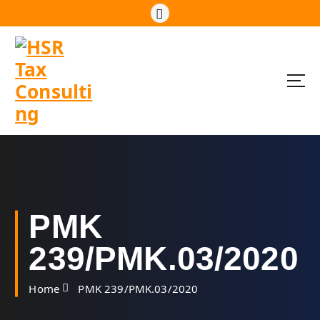
S
k
i
p
t
o
c
o
n
t
e
n
t
PMK
239/PMK.03/2020
Home
PMK 239/PMK.03/2020