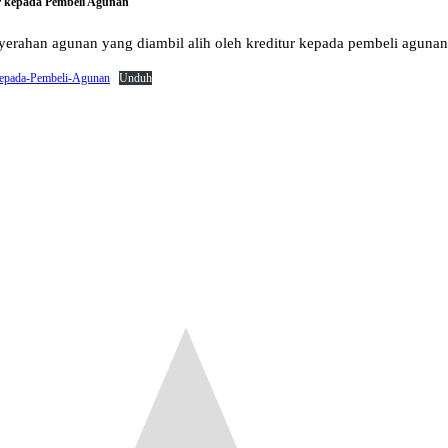
r kepada Pembeli Agunan
yerahan agunan yang diambil alih oleh kreditur kepada pembeli agunan
epada-Pembeli-Agunan
Unduh