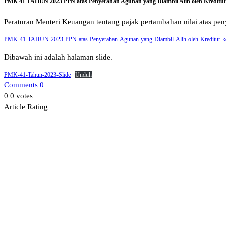
PMK 41 TAHUN 2023 PPN atas Penyerahan Agunan yang Diambil Alih oleh Kreditu
Peraturan Menteri Keuangan tentang pajak pertambahan nilai atas pen
PMK-41-TAHUN-2023-PPN-atas-Penyerahan-Agunan-yang-Diambil-Alih-oleh-Kreditur-k
Dibawah ini adalah halaman slide.
PMK-41-Tahun-2023-Slide
Unduh
Comments 0
0
0
votes
Article Rating