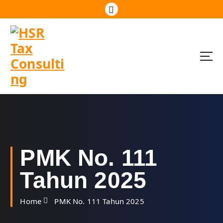
S
k
i
p
t
o
c
o
n
t
e
n
t
PMK No. 111
Tahun 2025
Home
PMK No. 111 Tahun 2025