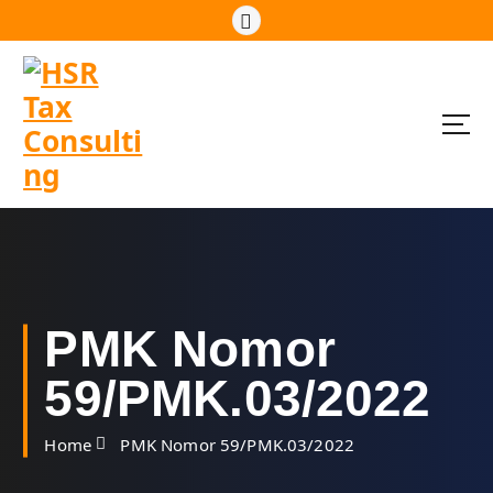
S
k
i
p
t
o
c
o
n
t
e
n
t
PMK Nomor
59/PMK.03/2022
Home
PMK Nomor 59/PMK.03/2022