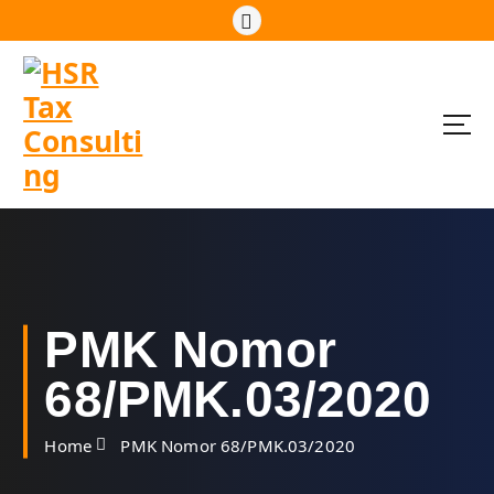
S
k
i
p
t
o
c
o
n
t
e
n
t
PMK Nomor
68/PMK.03/2020
Home
PMK Nomor 68/PMK.03/2020