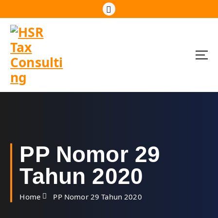
S
k
i
p
t
o
c
o
n
t
e
n
t
PP Nomor 29
Tahun 2020
Home
PP Nomor 29 Tahun 2020