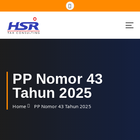
S
k
i
p
t
o
c
o
n
t
e
PP Nomor 43
n
t
Tahun 2025
Home
PP Nomor 43 Tahun 2025