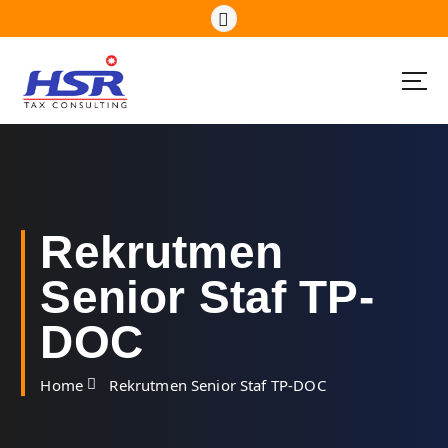
S
k
i
p
t
o
c
o
n
t
e
Rekrutmen
n
t
Senior Staf TP-
DOC
Home
Rekrutmen Senior Staf TP-DOC