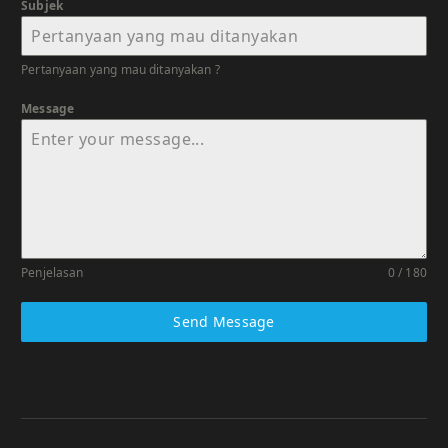
Subjek
Pertanyaan yang mau ditanyakan ?
Message
Penjelasan
0 / 180
Send Message