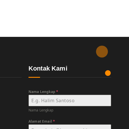
Kontak Kami
Nama Lengkap
*
Nama Lengkap
Alamat Email
*