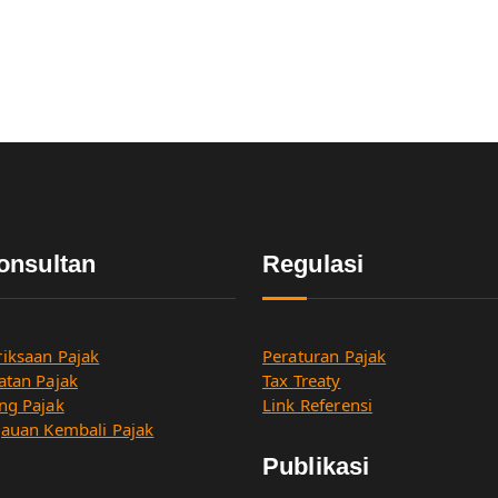
onsultan
Regulasi
iksaan Pajak
Peraturan Pajak
atan Pajak
Tax Treaty
ng Pajak
Link Referensi
jauan Kembali Pajak
Publikasi