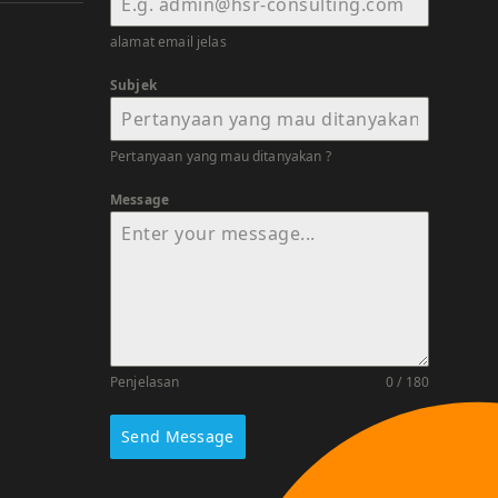
alamat email jelas
Subjek
Pertanyaan yang mau ditanyakan ?
Message
Penjelasan
0 / 180
Send Message