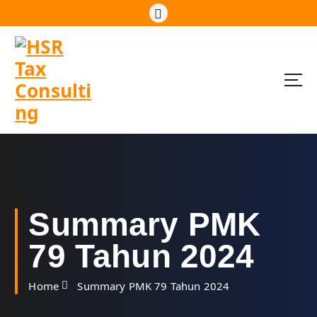
S
k
i
p
t
o
c
o
n
t
e
n
t
Summary PMK
79 Tahun 2024
Home
Summary PMK 79 Tahun 2024