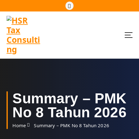
S
k
i
p
t
o
c
o
n
t
e
n
t
Summary – PMK
No 8 Tahun 2026
Home
Summary – PMK No 8 Tahun 2026