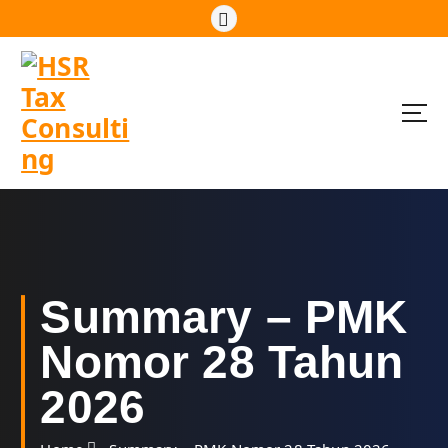
S
k
i
p
t
o
c
o
n
t
e
n
t
Summary – PMK
Nomor 28 Tahun
2026