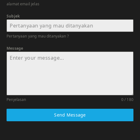
alamat email jelas
Subjek
Pertanyaan yang mau ditanyakan ?
Message
Penjelasan
0 / 180
Send Message