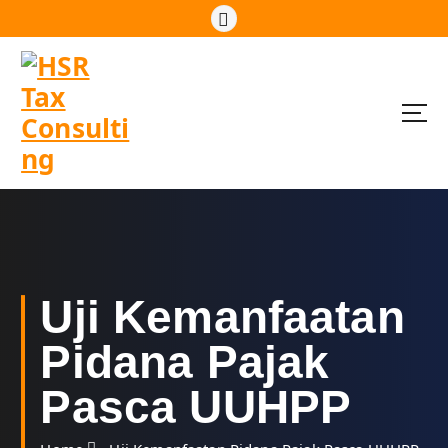
S
k
i
p
t
o
c
o
n
t
e
n
t
Uji Kemanfaatan
Pidana Pajak
Pasca UUHPP