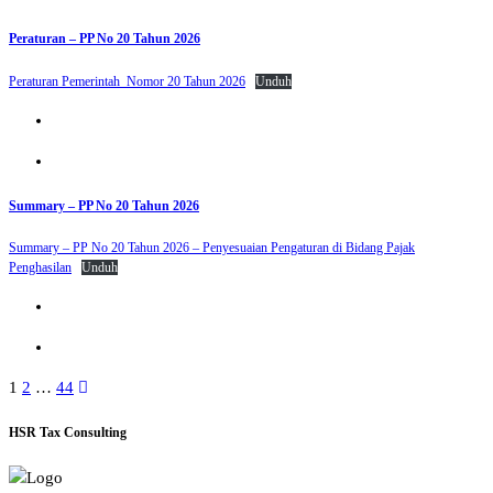
Peraturan – PP No 20 Tahun 2026
Peraturan Pemerintah_Nomor 20 Tahun 2026
Unduh
Summary – PP No 20 Tahun 2026
Summary – PP No 20 Tahun 2026 – Penyesuaian Pengaturan di Bidang Pajak
Penghasilan
Unduh
Paginasi
1
2
…
44
pos
HSR Tax Consulting