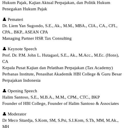
Hukum Pajak, Kajian Aktual Perpajakan, dan Politik Hukum
Penegakan Hukum Pajak
👤 Pemateri
Dr. Liem Yan Sugondo, S.E., Ak., M.M., MBA., CIA., CA., CFI.,
CPA., BKP., ASEAN CPA
Managing Partner HSR Tax Consulting
👤 Keynote Speech
Prof. Dr. P.M. John L. Hutagaol, S.E., Ak., M.Acc., M.Ec. (Hons),
CA
Kepala Pusat Kajian dan Pelatihan Perpajakan (Tax Academy)
Perbanas Institute, Penasihat Akademik HBI College & Guru Besar
Perpajakan Indonesia
👤 Opening Speech
Halim Santoso, S.E., M.B.A., M.M., CPM., CTC., BKP
Founder of HBI College, Founder of Halim Santoso & Associates
👤 Moderator
Dr Meco Sitardja, S.Kom, SM, S.Psi, S.I.Kom, S.Th, MM, M.Ak.,
MH