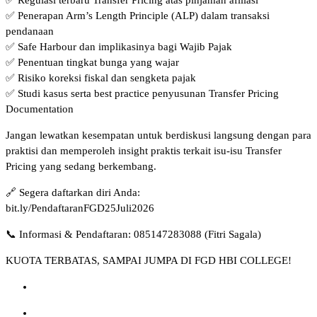
✅ Regulasi terbaru Transfer Pricing atas pinjaman afiliasi
✅ Penerapan Arm’s Length Principle (ALP) dalam transaksi
pendanaan
✅ Safe Harbour dan implikasinya bagi Wajib Pajak
✅ Penentuan tingkat bunga yang wajar
✅ Risiko koreksi fiskal dan sengketa pajak
✅ Studi kasus serta best practice penyusunan Transfer Pricing
Documentation
Jangan lewatkan kesempatan untuk berdiskusi langsung dengan para
praktisi dan memperoleh insight praktis terkait isu-isu Transfer
Pricing yang sedang berkembang.
🔗 Segera daftarkan diri Anda:
bit.ly/PendaftaranFGD25Juli2026
📞 Informasi & Pendaftaran: 085147283088 (Fitri Sagala)
KUOTA TERBATAS, SAMPAI JUMPA DI FGD HBI COLLEGE!