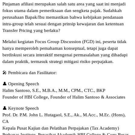
Pinjaman afiliasi merupakan salah satu area yang saat ini menjadi
fokus utama dalam pemeriksaan dan sengketa pajak. Sudahkah
perusahaan Bapak/Ibu memastikan bahwa kebijakan pendanaan
intra-group telah sesuai dengan prinsip kewajaran dan ketentuan
Transfer Pricing yang berlaku?
Melalui kegiatan Focus Group Discussion (FGD) ini, peserta tidak
hanya memperoleh pemahaman konseptual, tetapi juga dapat
berdiskusi secara interaktif mengenai permasalahan yang dihadapi
dalam praktik, termasuk strategi mitigasi risiko perpajakan.
🎤 Pembicara dan Fasilitator:
👤 Opening Speech
Halim Santoso, S.E., M.B.A., M.M., CPM., CTC., BKP
Founder of HBI College, Founder of Halim Santoso & Associates
👤 Keynote Speech
Prof. Dr. P.M. John L. Hutagaol, S.E., Ak., M.Acc., M.Ec. (Hons),
CA
Kepala Pusat Kajian dan Pelatihan Perpajakan (Tax Academy)
Perbanas Institute, Penasihat Akademik HBI College & Guru Besar