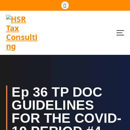
S
k
i
p
t
o
c
o
n
t
e
n
t
Ep 36 TP DOC
GUIDELINES
FOR THE COVID-