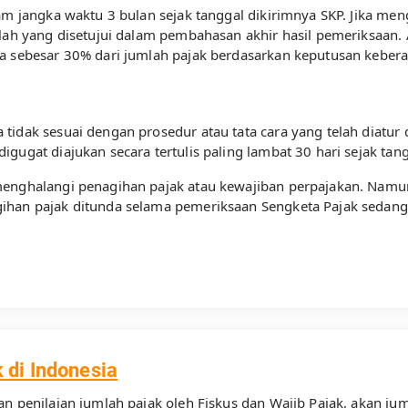
am jangka waktu 3 bulan sejak tanggal dikirimnya SKP. Jika men
mlah yang disetujui dalam pembahasan akhir hasil pemeriksaan. 
a sebesar 30% dari jumlah pajak berdasarkan keputusan keberat
tidak sesuai dengan prosedur atau tata cara yang telah diatur
gugat diajukan secara tertulis paling lambat 30 hari sejak tan
menghalangi penagihan pajak atau kewajiban perpajakan. Namu
ihan pajak ditunda selama pemeriksaan Sengketa Pajak sedang 
 di Indonesia
n penilaian jumlah pajak oleh Fiskus dan Wajib Pajak, akan jum