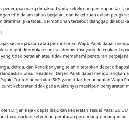
an penerapan yang dimaksud yaitu kekeliruan penerapan tarif,
tungan PPh dalam tahun berjalan, dan kekeliruan dalam pengkre
 diterima. Jika tidak, permohonan tersebut dianggap dikabulka
i
n Pajak secara jabatan atau permohonan Wajib Pajak dapat men
ktik dapat ditemukan sanksi administrasi yang dikenakan kepada
yang tidak bersalah atau tidak memahami peraturan perpajaka
unga, denda, dan kenaikan yang telah ditetapkan dapat dihapusk
landaskan unsur keadilan, Dirjen Pajak dapat mengurangkan a
Pajak. Contoh penerbitan SKP yang tidak benar adalah Wajib P
urat keberatan tidak pada waktunya) meskipun persyaratan ma
oleh Dirjen Pajak dapat diajukan keberatan sesuai Pasal 25 U
ah rugi berdasarkan ketentuan peraturan perundang-undangan pe