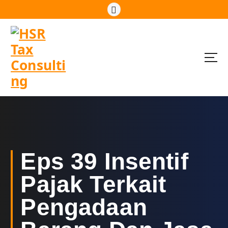
S
k
i
p
t
o
c
o
n
t
e
n
t
Eps 39 Insentif
Pajak Terkait
Pengadaan