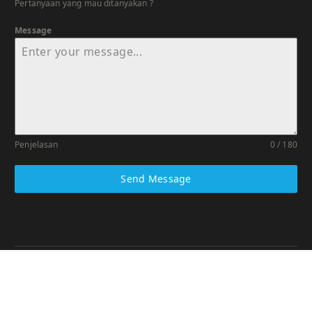
Pertanyaan yang mau ditanyakan ?
Message
Penjelasan
0 / 180
Send Message
Copyright © 2026 HSR Tax Consulting