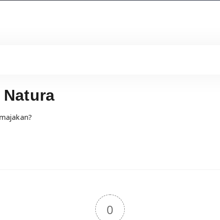
 Natura
emajakan?
0