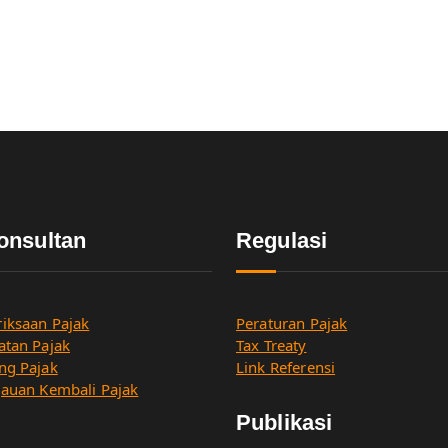
onsultan
Regulasi
iksaan Pajak
Peraturan Pajak
atan Pajak
Tax Treaty
ng Pajak
Link Referensi
jauan Kembali Pajak
Publikasi