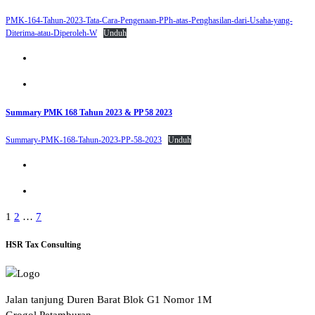
PMK-164-Tahun-2023-Tata-Cara-Pengenaan-PPh-atas-Penghasilan-dari-Usaha-yang-
Diterima-atau-Diperoleh-W
Unduh
Summary PMK 168 Tahun 2023 & PP 58 2023
Summary-PMK-168-Tahun-2023-PP-58-2023
Unduh
Paginasi
1
2
…
7
pos
HSR Tax Consulting
Jalan tanjung Duren Barat Blok G1 Nomor 1M