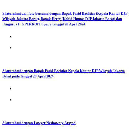
Silaturahmi dan foto bersama dengan Bapak Farid Bachtiar (Kepala Kantor DJP
Wilayah Jakarta Barat), Bapak Herry (Kabid Humas DJP Jakarta Barat) dan
Pengurus Inti PERKOPPI pada tanggal 20 April 2024
Silaturahmi dengan Bapak Farid Bachtiar Kepala Kantor DJP Wilayah Jakarta
Barat pada tanggal 20 April 2024
Silaturahmi dengan Lawyer Neshawaty Arsyad