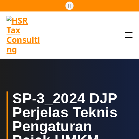
S
k
i
p
t
o
c
o
n
t
e
n
t
SP-3_2024 DJP
Perjelas Teknis
Pengaturan