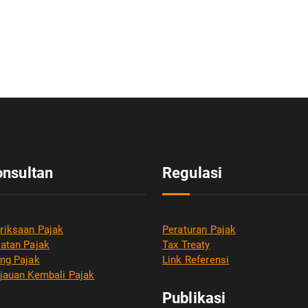
onsultan
Regulasi
riksaan Pajak
Peraturan Pajak
atan Pajak
Tax Treaty
ng Pajak
Link Referensi
jauan Kembali Pajak
Publikasi