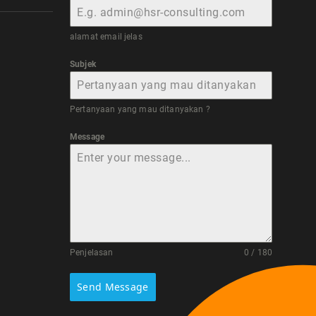
alamat email jelas
Subjek
Pertanyaan yang mau ditanyakan ?
Message
Penjelasan
0 / 180
Send Message