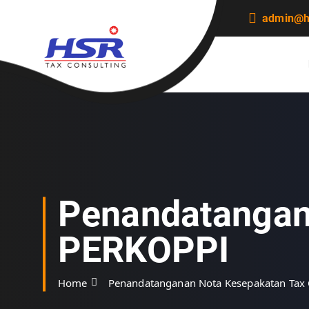
S
admin@hs
k
i
p
t
o
c
o
n
t
e
n
t
Penandatangan
PERKOPPI
Home
Penandatanganan Nota Kesepakatan Tax