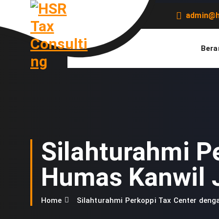
S
admin@h
k
i
p
t
Bera
o
c
o
n
t
e
n
t
Silahturahmi P
Humas Kanwil J
Home
Silahturahmi Perkoppi Tax Center deng