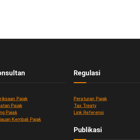
onsultan
Regulasi
iksaan Pajak
Peraturan Pajak
atan Pajak
Tax Treaty
ng Pajak
Link Referensi
jauan Kembali Pajak
Publikasi