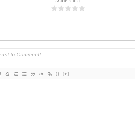
Article Rating
{}
[+]