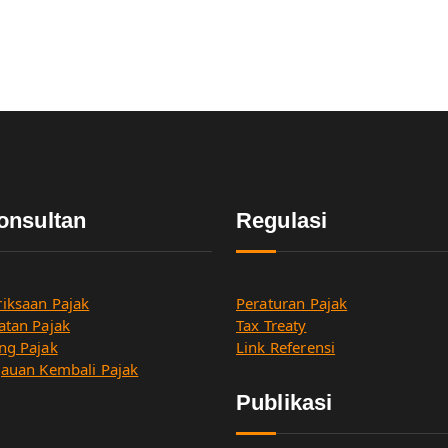
onsultan
Regulasi
iksaan Pajak
Peraturan Pajak
atan Pajak
Tax Treaty
ng Pajak
Link Referensi
jauan Kembali Pajak
Publikasi