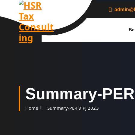
S
k
admin@h
i
p
t
Be
o
c
o
n
t
e
n
t
Summary-PER 
Home
Summary-PER 8 PJ 2023