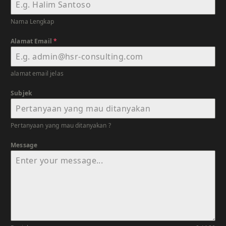
Nama Lengkap
Alamat Email
*
alamat email jelas
Subjek
Pertanyaan yang mau ditanyakan ?
Message