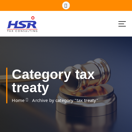
S
k
i
p
t
o
c
o
n
t
e
Category tax
n
t
treaty
Home
Archive by category "tax treaty"