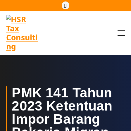
S
k
i
p
t
o
c
o
n
t
e
n
t
PMK 141 Tahun
2023 Ketentuan
Impor Barang