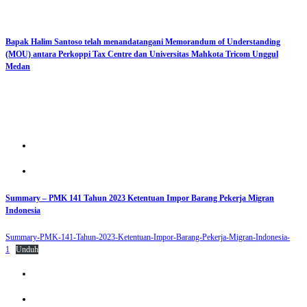
Bapak Halim Santoso telah menandatangani Memorandum of Understanding
(MOU) antara Perkoppi Tax Centre dan Universitas Mahkota Tricom Unggul
Medan
Summary – PMK 141 Tahun 2023 Ketentuan Impor Barang Pekerja Migran
Indonesia
Summary-PMK-141-Tahun-2023-Ketentuan-Impor-Barang-Pekerja-Migran-Indonesia-
1
Unduh