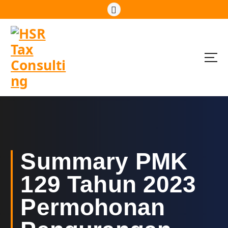
S
k
i
p
t
o
c
o
n
t
e
n
t
Summary PMK
129 Tahun 2023
Permohonan