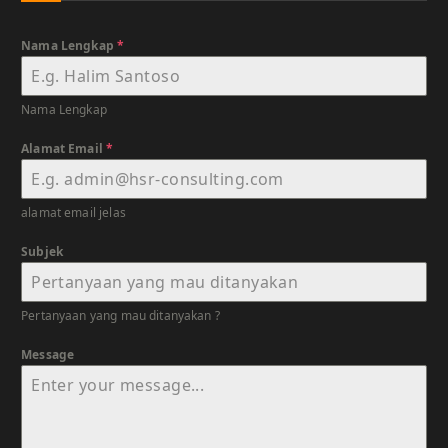
Nama Lengkap
*
Nama Lengkap
Alamat Email
*
alamat email jelas
Subjek
Pertanyaan yang mau ditanyakan ?
Message